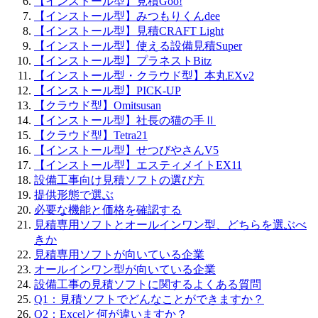
【インストール型】見積Goo!
【インストール型】みつもりくんdee
【インストール型】見積CRAFT Light
【インストール型】使える設備見積Super
【インストール型】プラネストBitz
【インストール型・クラウド型】本丸EXv2
【インストール型】PICK-UP
【クラウド型】Omitsusan
【インストール型】社長の猫の手Ⅱ
【クラウド型】Tetra21
【インストール型】せつびやさんV5
【インストール型】エスティメイトEX11
設備工事向け見積ソフトの選び方
提供形態で選ぶ
必要な機能と価格を確認する
見積専用ソフトとオールインワン型、どちらを選ぶべ
きか
見積専用ソフトが向いている企業
オールインワン型が向いている企業
設備工事の見積ソフトに関するよくある質問
Q1：見積ソフトでどんなことができますか？
Q2：Excelと何が違いますか？