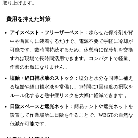
取り上げます。
費用を抑えた対策
アイスベスト・フリーザーベスト
：凍らせた保冷剤を背
中や首回りに装着するだけで、電源不要で手軽に冷却が
可能です。数時間持続するため、休憩時に保冷剤を交換
すれば現場で長時間活用できます。コンパクトで軽量、
作業の邪魔になりません 。
塩飴・経口補水液のストック
：塩分と水分を同時に補え
る塩飴や経口補水液を常備し、1時間に1回程度の摂取を
ルール化すると熱中症リスクを大幅に軽減できます 。
日陰スペースと遮光ネット
：簡易テントや遮光ネットを
設置して作業場所に日陰を作ることで、WBGTの自然な
低減が可能です。