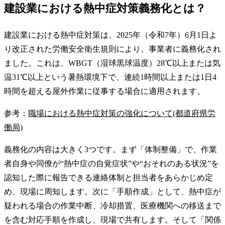
建設業における熱中症対策義務化とは？
建設業における熱中症対策は、2025年（令和7年）6月1日よ
り改正された労働安全衛生規則により、事業者に義務化され
ました。これは、WBGT（湿球黒球温度）28℃以上または気
温31℃以上という暑熱環境下で、連続1時間以上または1日4
時間を超える屋外作業に従事する場合に適用されます。
参考：
職場における熱中症対策の強化について(都道府県労
働局)
義務化の内容は大きく3つです。まず「体制整備」で、作業
者自身や同僚が“熱中症の自覚症状”や“おそれのある状況”を
認知した際に報告できる連絡体制と担当者をあらかじめ定
め、現場に周知します。次に「手順作成」として、熱中症が
疑われる場合の作業中断、冷却措置、医療機関への移送まで
を含む対応手順を作成し、現場で共有します。そして「関係