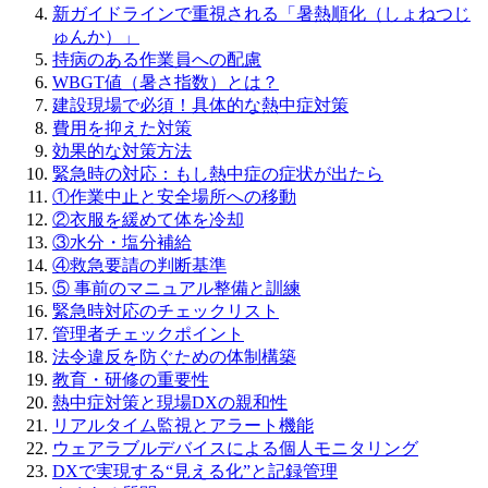
新ガイドラインで重視される「暑熱順化（しょねつじ
ゅんか）」
持病のある作業員への配慮
WBGT値（暑さ指数）とは？
建設現場で必須！具体的な熱中症対策
費用を抑えた対策
効果的な対策方法
緊急時の対応：もし熱中症の症状が出たら
①作業中止と安全場所への移動
②衣服を緩めて体を冷却
③水分・塩分補給
④救急要請の判断基準
⑤ 事前のマニュアル整備と訓練
緊急時対応のチェックリスト
管理者チェックポイント
法令違反を防ぐための体制構築
教育・研修の重要性
熱中症対策と現場DXの親和性
リアルタイム監視とアラート機能
ウェアラブルデバイスによる個人モニタリング
DXで実現する“見える化”と記録管理