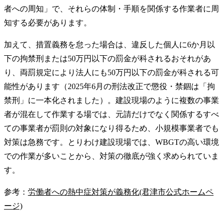
者への周知」で、それらの体制・手順を関係する作業者に周
知する必要があります。
加えて、措置義務を怠った場合は、違反した個人に6か月以
下の拘禁刑または50万円以下の罰金が科されるおそれがあ
り、両罰規定により法人にも50万円以下の罰金が科される可
能性があります（2025年6月の刑法改正で懲役・禁錮は「拘
禁刑」に一本化されました）。建設現場のように複数の事業
者が混在して作業する場では、元請だけでなく関係するすべ
ての事業者が罰則の対象になり得るため、小規模事業者でも
対策は急務です。とりわけ建設現場では、WBGTの高い環境
での作業が多いことから、対策の徹底が強く求められていま
す。
参考：
労働者への熱中症対策が義務化(君津市公式ホームペ
ージ)