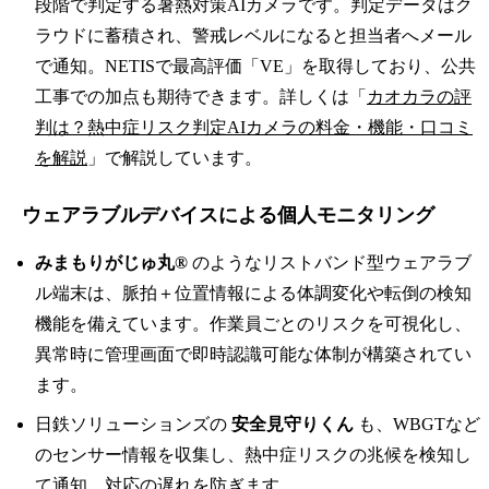
段階で判定する暑熱対策AIカメラです。判定データはク
ラウドに蓄積され、警戒レベルになると担当者へメール
で通知。NETISで最高評価「VE」を取得しており、公共
工事での加点も期待できます。詳しくは「
カオカラの評
判は？熱中症リスク判定AIカメラの料金・機能・口コミ
を解説
」で解説しています。
ウェアラブルデバイスによる個人モニタリング
みまもりがじゅ丸®
のようなリストバンド型ウェアラブ
ル端末は、脈拍＋位置情報による体調変化や転倒の検知
機能を備えています。作業員ごとのリスクを可視化し、
異常時に管理画面で即時認識可能な体制が構築されてい
ます。
日鉄ソリューションズの
安全見守りくん
も、WBGTなど
のセンサー情報を収集し、熱中症リスクの兆候を検知し
て通知、対応の遅れを防ぎます。