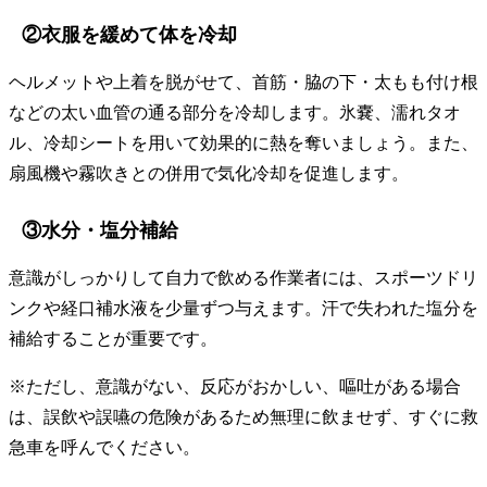
②衣服を緩めて体を冷却
ヘルメットや上着を脱がせて、首筋・脇の下・太もも付け根
などの太い血管の通る部分を冷却します。氷嚢、濡れタオ
ル、冷却シートを用いて効果的に熱を奪いましょう。また、
扇風機や霧吹きとの併用で気化冷却を促進します。
③水分・塩分補給
意識がしっかりして自力で飲める作業者には、スポーツドリ
ンクや経口補水液を少量ずつ与えます。汗で失われた塩分を
補給することが重要です。
※ただし、意識がない、反応がおかしい、嘔吐がある場合
は、誤飲や誤嚥の危険があるため無理に飲ませず、すぐに救
急車を呼んでください。