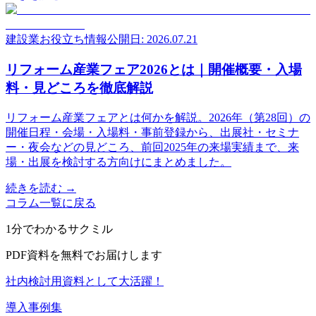
建設業お役立ち情報
公開日: 2026.07.21
リフォーム産業フェア2026とは｜開催概要・入場
料・見どころを徹底解説
リフォーム産業フェアとは何かを解説。2026年（第28回）の
開催日程・会場・入場料・事前登録から、出展社・セミナ
ー・夜会などの見どころ、前回2025年の来場実績まで、来
場・出展を検討する方向けにまとめました。
続きを読む →
コラム一覧に戻る
1分でわかるサクミル
PDF資料を無料でお届けします
社内検討用資料として大活躍！
導入事例集