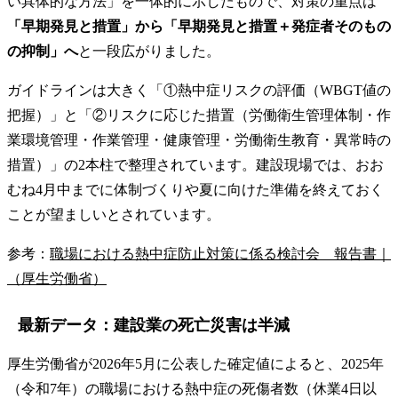
い具体的な方法」を一体的に示したもので、対策の重点は
「早期発見と措置」から「早期発見と措置＋発症者そのもの
の抑制」へ
と一段広がりました。
ガイドラインは大きく「①熱中症リスクの評価（WBGT値の
把握）」と「②リスクに応じた措置（労働衛生管理体制・作
業環境管理・作業管理・健康管理・労働衛生教育・異常時の
措置）」の2本柱で整理されています。建設現場では、おお
むね4月中までに体制づくりや夏に向けた準備を終えておく
ことが望ましいとされています。
参考：
職場における熱中症防止対策に係る検討会 報告書｜
（厚生労働省）
最新データ：建設業の死亡災害は半減
厚生労働省が2026年5月に公表した確定値によると、2025年
（令和7年）の職場における熱中症の死傷者数（休業4日以