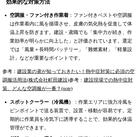
効果的な対策方法
空調服・ファン付き作業着
：ファン付きベストや空調服
は作業着内に風を循環させ、皮膚の気化熱を促進して体
温上昇を防ぎます。建設・鳶職でも「集中力が続き、作
業効率が明らかに向上した」と評価されています。選定
では「風量＋長時間バッテリー」「難燃素材」「軽量設
計」などが重要なポイントです。
参考：
建設業の鳶が知っておきたい！熱中症対策に必須の空
調服活用法(株式会社町田建設)
参考：
建設現場での熱中症対
策、どんな空調服が一番？(note)
スポットクーラー（冷風機）
：作業エリアに強力冷風を
ピンポイントで送る装置で、設置・移動が容易です。定
期的に作業員を冷気下に誘導することで、効果的な体温
管理ができます。