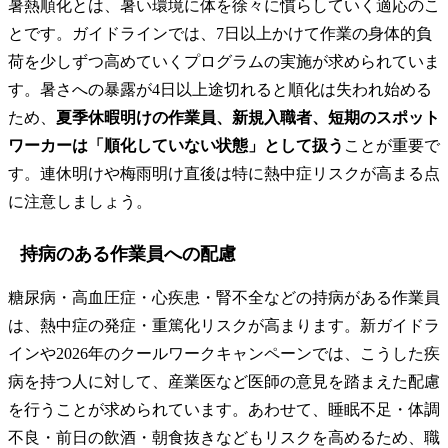
暑熱順化とは、暑い環境に体を徐々に慣らしていく適応のこ
とです。ガイドラインでは、7日以上かけて作業の身体的負
荷を少しずつ高めていくプログラムの実施が求められていま
す。暑さへの暴露が4日以上途切れると順化は失われ始める
ため、
夏季休暇明けの作業員、新規入職者、短期のスポット
ワーカーは「順化していない状態」として扱う
ことが重要で
す。連休明けや梅雨明け直後は特に熱中症リスクが高まる点
に注意しましょう。
持病のある作業員への配慮
糖尿病・高血圧症・心疾患・腎不全などの持病がある作業員
は、熱中症の発症・重篤化リスクが高まります。新ガイドラ
インや2026年のクールワークキャンペーンでは、こうした疾
病を持つ人に対して、産業医など医師の意見を踏まえた配慮
を行うことが求められています。あわせて、睡眠不足・体調
不良・前日の飲酒・朝食抜きなどもリスクを高めるため、職