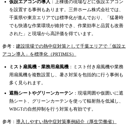
仮設エアコンの導入
：上棟後の現場などに仮設エアコン
を設置する事例もあります。三井ホーム株式会社では、
千葉県や東京エリアでは標準化が進んでおり、「猛暑時
でも快適な作業環境が維持でき、作業効率と品質も改善
された」と現場から高評価を得ています。
参考：
建設現場での熱中症対策として千葉エリアで「仮設エ
アコン導入」を標準化（PRTIMES）
ミスト扇風機・業務用扇風機
：ミスト付き扇風機や業務
用扇風機を複数設置し、暑さ対策を包括的に行う事例も
多く見られます。
遮熱シートやグリーンカーテン
：現場周囲や仮囲いに遮
熱シート、グリーンカーテンを使って輻射熱を低減し、
WBGTの自然抑制を行う対策も有効です。
参考：
導入しやすい熱中症対策事例紹介（厚生労働省）