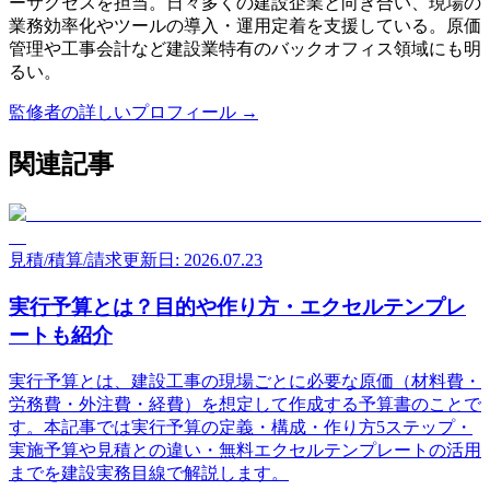
ーサクセスを担当。日々多くの建設企業と向き合い、現場の
業務効率化やツールの導入・運用定着を支援している。原価
管理や工事会計など建設業特有のバックオフィス領域にも明
るい。
監修者の詳しいプロフィール →
関連記事
見積/積算/請求
更新日: 2026.07.23
実行予算とは？目的や作り方・エクセルテンプレ
ートも紹介
実行予算とは、建設工事の現場ごとに必要な原価（材料費・
労務費・外注費・経費）を想定して作成する予算書のことで
す。本記事では実行予算の定義・構成・作り方5ステップ・
実施予算や見積との違い・無料エクセルテンプレートの活用
までを建設実務目線で解説します。