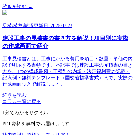
続きを読む →
見積/積算/請求
更新日: 2026.07.23
建設工事の見積書の書き方を解説！項目別に実際
の作成画面で紹介
工事見積書とは、工事にかかる費用を項目・数量・単価の内
訳で明示する書類です。本記事では建設工事の見積書の書き
方を、3つの構成書類・工種別の内訳・法定福利費の記載・
記入例・無料テンプレート（国交省標準書式）まで、実際の
作成画面つきで解説します。
続きを読む →
コラム一覧に戻る
1分でわかるサクミル
PDF資料を無料でお届けします
社内検討用資料として大活躍！