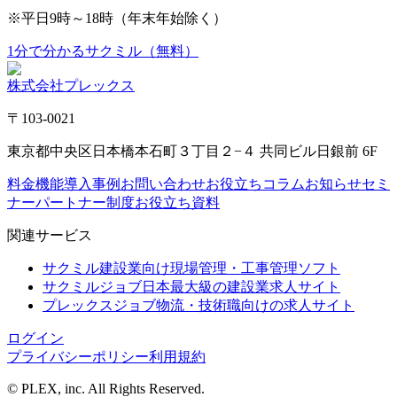
※平日9時～18時（年末年始除く）
1分で分かるサクミル（無料）
株式会社プレックス
〒103-0021
東京都中央区日本橋本石町３丁目２−４ 共同ビル日銀前 6F
料金
機能
導入事例
お問い合わせ
お役立ちコラム
お知らせ
セミ
ナー
パートナー制度
お役立ち資料
関連サービス
サクミル
建設業向け現場管理・工事管理ソフト
サクミルジョブ
日本最大級の建設業求人サイト
プレックスジョブ
物流・技術職向けの求人サイト
ログイン
プライバシーポリシー
利用規約
© PLEX, inc. All Rights Reserved.