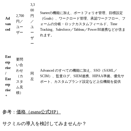
3,3
00
Starterの機能に加え、ポートフォリオ管理、目標設定
2,700
円
Ad
（Goals）、ワークロード管理、承認ワークフロー、フ
円／
／
van
ォームの分岐・ロックカスタムフィールド、Time
ユー
ユ
ced
Tracking、Salesforce／Tableau／Power BI連携などが含ま
ザー
ー
れます。
ザ
ー
Ent
要問
erp
い合
rise
わせ
Advanced のすべての機能に加え、SSO（SAML／
/
同
（カ
SCIM）、監査ログ、SIEM連携、HIPAA準拠、優先サ
Ent
左
スタ
ポート、カスタムブランド設定など上位機能を提供
erp
ム見
rise
積）
+
参考：
価格（asana公式HP）
サクミルの導入を検討してみませんか？