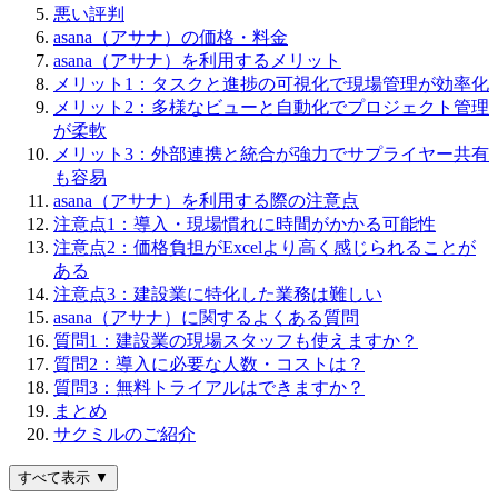
悪い評判
asana（アサナ）の価格・料金
asana（アサナ）を利用するメリット
メリット1：タスクと進捗の可視化で現場管理が効率化
メリット2：多様なビューと自動化でプロジェクト管理
が柔軟
メリット3：外部連携と統合が強力でサプライヤー共有
も容易
asana（アサナ）を利用する際の注意点
注意点1：導入・現場慣れに時間がかかる可能性
注意点2：価格負担がExcelより高く感じられることが
ある
注意点3：建設業に特化した業務は難しい
asana（アサナ）に関するよくある質問
質問1：建設業の現場スタッフも使えますか？
質問2：導入に必要な人数・コストは？
質問3：無料トライアルはできますか？
まとめ
サクミルのご紹介
すべて表示 ▼