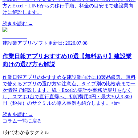
方とExcel・LINEからの移行手順、料金の目安まで建設業向
けに解説します。
続きを読む →
建設業アプリ/ソフト
更新日: 2026.07.08
作業日報アプリおすすめ10選【無料あり】建設業
向けの選び方も解説
作業日報アプリのおすすめを建設業向けに10製品厳選。無料
で使えるアプリの選び方や注意点、タイプ別の比較表まで一
次情報で解説します。紙・Excelの集計や事務所戻りをなく
し、スマホ1台で直行直帰へ。初期費用0円・最大30人9,800
円（税抜）のサクミルの導入事例も紹介します。<br>
続きを読む →
コラム一覧に戻る
1分でわかるサクミル