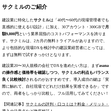
サクミルのご紹介
建設業に特化した
サクミル
は「40代〜60代の現場管理者でも
直感的に使えるUI設計」に加え、30アカウント・300GBで
月
額9,800円
という業界屈指のコストパフォーマンスを誇りま
す。サクミルは、2カ月の無料トライアルがありますので、
より包括的な現場DXを検討中の建設業経営者にとっては、
まずは無料で試すきっかけとなります。
建設業20〜30人規模の会社でDXを進めたい方は、まず
asana
の操作感と価格帯を確認しつつ、サクミルの利点もバランス
良く比較検討
されるのがおすすめです。導入成功の鍵は「実
際に触れて、自社現場でどれだけ効果を実感できるか」です
ので、両者をしっかり比較し、フル活用してみてください！
【関連記事】
サクミルの評判・口コミは？料金・メリット・