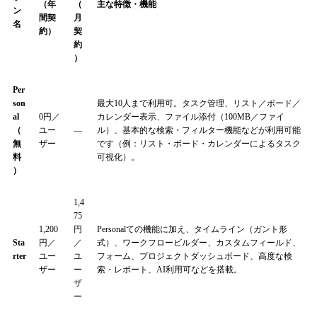
（年
（
主な特徴・機能
ン
間契
月
名
約）
契
約
）
Per
son
最大10人まで利用可。タスク管理、リスト／ボード／
al
0円／
カレンダー表示、ファイル添付（100MB／ファイ
（
ユー
—
ル）、基本的な検索・フィルター機能などが利用可能
無
ザー
です（例：リスト・ボード・カレンダーによるタスク
料
可視化）。
）
1,4
75
1,200
円
Personalての機能に加え、タイムライン（ガント形
Sta
円／
／
式）、ワークフロービルダー、カスタムフィールド、
rter
ユー
ユ
フォーム、プロジェクトダッシュボード、高度な検
ザー
ー
索・レポート、AI利用可などを搭載。
ザ
ー