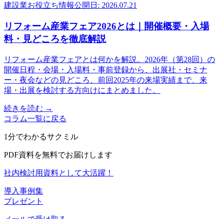
建設業お役立ち情報
公開日: 2026.07.21
リフォーム産業フェア2026とは｜開催概要・入場
料・見どころを徹底解説
リフォーム産業フェアとは何かを解説。2026年（第28回）の
開催日程・会場・入場料・事前登録から、出展社・セミナ
ー・夜会などの見どころ、前回2025年の来場実績まで、来
場・出展を検討する方向けにまとめました。
続きを読む →
コラム一覧に戻る
1分でわかるサクミル
PDF資料を無料でお届けします
社内検討用資料として大活躍！
導入事例集
プレゼント