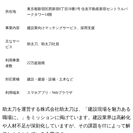
東京都新宿区西新宿6丁目18番1号 住友不動産新宿セントラルパ
所在地
ークタワー14階
事業内容
建設業向けマッチングサービス、採用支援
主なサー
助太刀、助太刀社員
ビス
利用事業
22万超規模
者数
対応業種
建設・建築・設備・土木など
利用端末
スマホアプリ・Webブラウザ
助太刀を運営する株式会社助太刀は、「建設現場を魅力ある
職場に。」をミッションに掲げています。建設業界は高齢化
や人材不足が深刻化していますが、その課題をITによって解