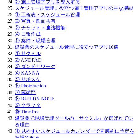
② 施工管理アプリを導入する
スケジュール管理に役立つ施工管理アプリの主な機能
① 工程表・スケジュール管理
② 写真・図面共有
③ チャット・連絡機能
④ 日報作成
⑤ 案件・現場管理
建設業のスケジュール管理に役立つアプリ10選
① サクミル
② ANDPAD
③ ダンドリワーク
④ KANNA
⑤ サポスケ
⑥ Photoruction
⑦ 蔵衛門
⑧ BUILDY NOTE
⑨ クラフタ
⑩ TimeTree
建設業で現場管理ツールの「サクミル」が選ばれてい
る理由
① 見やすいスケジュールカレンダーで直感的に予定を
把握できる