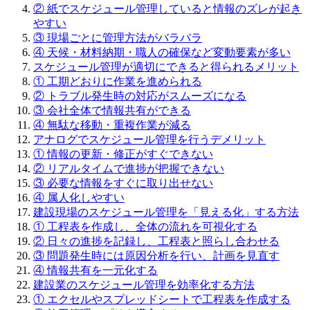
② 紙でスケジュール管理していると情報のズレが起き
やすい
③ 現場ごとに管理方法がバラバラ
④ 天候・材料納期・職人の確保など変動要素が多い
スケジュール管理が適切にできると得られるメリット
① 工期どおりに作業を進められる
② トラブル発生時の対応がスムーズになる
③ 会社全体で情報共有ができる
④ 無駄な移動・重複作業が減る
アナログでスケジュール管理を行うデメリット
① 情報の更新・修正がすぐできない
② リアルタイムで進捗が把握できない
③ 必要な情報をすぐに取り出せない
④ 属人化しやすい
建設現場のスケジュール管理を「見える化」する方法
① 工程表を作成し、全体の流れを可視化する
② 日々の進捗を記録し、工程表と照らし合わせる
③ 問題発生時には原因分析を行い、計画を見直す
④ 情報共有を一元化する
建設業のスケジュール管理を効率化する方法
① エクセルやスプレッドシートで工程表を作成する